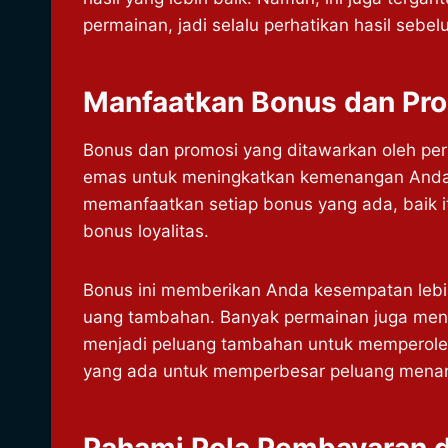
permainan, jadi selalu perhatikan hasil seb
Manfaatkan Bonus dan Pr
Bonus dan promosi yang ditawarkan oleh pe
emas untuk meningkatkan kemenangan Anda d
memanfaatkan setiap bonus yang ada, baik it
bonus loyalitas.
Bonus ini memberikan Anda kesempatan lebi
uang tambahan. Banyak permainan juga men
menjadi peluang tambahan untuk memperole
yang ada untuk memperbesar peluang mena