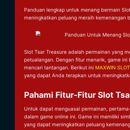
a
h
k
e
i
e
h
c
a
y
s
n
l
a
Panduan lengkap untuk menang bermain Slot 
e
t
p
s
e
e
r
meningkatkan peluang meraih kemenangan b
b
s
e
e
g
e
o
A
n
r
o
p
g
a
k
p
e
m
r
Slot Tsar Treasure adalah permainan yang
petualangan. Dengan fitur menarik, game ini
mencari tantangan. Berikut ini
MAXWIN SLOT
yang dapat Anda terapkan untuk meningkatka
Pahami Fitur-Fitur Slot Ts
Untuk dapat menguasai permainan, pertama-t
dalam game online ini. Game ini memiliki simb
yang dapat meningkatkan peluang kemenangan.