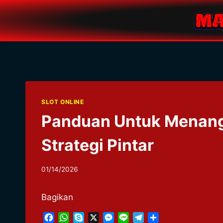
Skip
to
content
SLOT ONLINE
Panduan Untuk Menang 
Strategi Pintar
01/14/2026
Bagikan
F
W
S
X
M
L
T
S