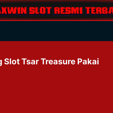
Slot Tsar Treasure Pakai