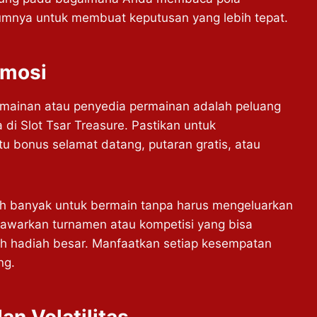
elumnya untuk membuat keputusan yang lebih tepat.
omosi
rmainan atau penyedia permainan adalah peluang
i Slot Tsar Treasure. Pastikan untuk
u bonus selamat datang, putaran gratis, atau
h banyak untuk bermain tanpa harus mengeluarkan
awarkan turnamen atau kompetisi yang bisa
h hadiah besar. Manfaatkan setiap kesempatan
ng.