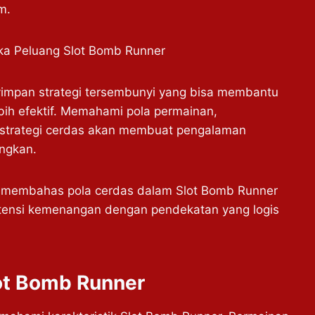
m.
nyimpan strategi tersembunyi yang bisa membantu
h efektif. Memahami pola permainan,
 strategi cerdas akan membuat pengalaman
ngkan.
membahas pola cerdas dalam Slot Bomb Runner
ensi kemenangan dengan pendekatan yang logis
lot Bomb Runner