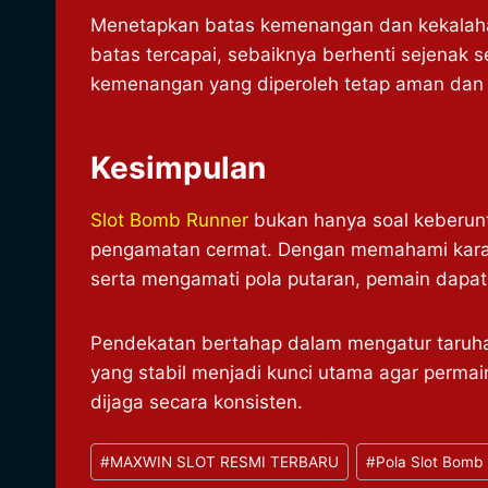
Menetapkan batas kemenangan dan kekalahan 
batas tercapai, sebaiknya berhenti sejenak
kemenangan yang diperoleh tetap aman dan
Kesimpulan
Slot Bomb Runner
bukan hanya soal keberuntu
pengamatan cermat. Dengan memahami karakt
serta mengamati pola putaran, pemain dapa
Pendekatan bertahap dalam mengatur taruhan
yang stabil menjadi kunci utama agar perm
dijaga secara konsisten.
Post
#
MAXWIN SLOT RESMI TERBARU
#
Pola Slot Bomb
Tags: