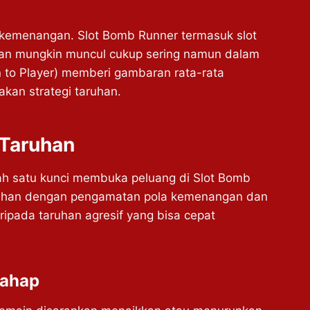
n kemenangan. Slot Bomb Runner termasuk slot
ngan mungkin muncul cukup sering namun dalam
rn to Player) memberi gambaran rata-rata
kan strategi taruhan.
 Taruhan
ah satu kunci membuka peluang di Slot Bomb
aruhan dengan pengamatan pola kemenangan dan
daripada taruhan agresif yang bisa cepat
tahap