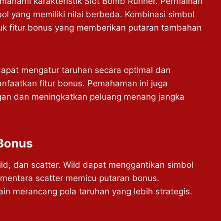
mahami karakteristik Slot Bomb Runner. Permainan
ol yang memiliki nilai berbeda. Kombinasi simbol
k fitur bonus yang memberikan putaran tambahan
dapat mengatur taruhan secara optimal dan
nfaatkan fitur bonus. Pemahaman ini juga
ngan dan meningkatkan peluang menang jangka
Bonus
ild, dan scatter. Wild dapat menggantikan simbol
mentara scatter memicu putaran bonus.
n merancang pola taruhan yang lebih strategis.