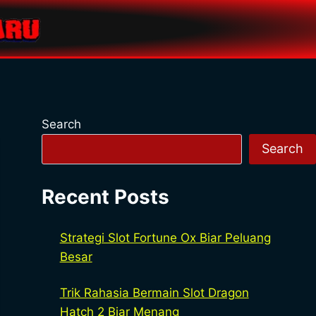
Search
Search
Recent Posts
Strategi Slot Fortune Ox Biar Peluang
Besar
Trik Rahasia Bermain Slot Dragon
Hatch 2 Biar Menang