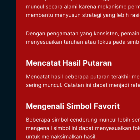
muncul secara alami karena mekanisme per
membantu menyusun strategi yang lebih rasi
Dengan pengamatan yang konsisten, pemain
menyesuaikan taruhan atau fokus pada simb
Mencatat Hasil Putaran
Mencatat hasil beberapa putaran terakhir 
sering muncul. Catatan ini dapat menjadi refe
Mengenali Simbol Favorit
Beberapa simbol cenderung muncul lebih seri
mengenali simbol ini dapat menyesuaikan f
untuk memaksimalkan hasil.