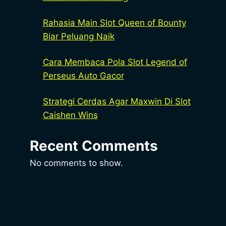
Rahasia Main Slot Queen of Bounty
Biar Peluang Naik
Cara Membaca Pola Slot Legend of
Perseus Auto Gacor
Strategi Cerdas Agar Maxwin Di Slot
Caishen Wins
Recent Comments
No comments to show.