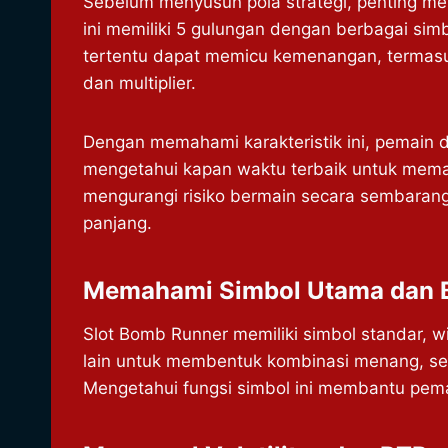
Sebelum menyusun pola strategi, penting me
ini memiliki 5 gulungan dengan berbagai simb
tertentu dapat memicu kemenangan, termasu
dan multiplier.
Dengan memahami karakteristik ini, pemain 
mengetahui kapan waktu terbaik untuk mema
mengurangi risiko bermain secara sembara
panjang.
Memahami Simbol Utama dan 
Slot Bomb Runner memiliki simbol standar, w
lain untuk membentuk kombinasi menang, se
Mengetahui fungsi simbol ini membantu pemai