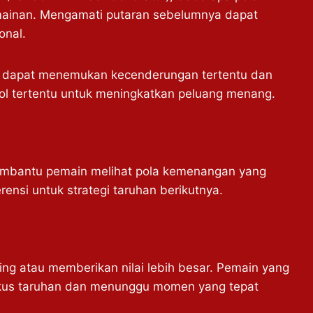
mainan. Mengamati putaran sebelumnya dapat
onal.
 dapat menemukan kecenderungan tertentu dan
ol tertentu untuk meningkatkan peluang menang.
membantu pemain melihat pola kemenangan yang
rensi untuk strategi taruhan berikutnya.
ng atau memberikan nilai lebih besar. Pemain yang
okus taruhan dan menunggu momen yang tepat