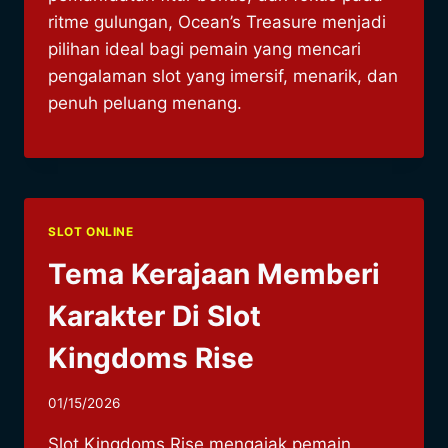
ritme gulungan, Ocean’s Treasure menjadi
pilihan ideal bagi pemain yang mencari
pengalaman slot yang imersif, menarik, dan
penuh peluang menang.
SLOT ONLINE
Tema Kerajaan Memberi
Karakter Di Slot
Kingdoms Rise
01/15/2026
Slot Kingdoms Rise mengajak pemain