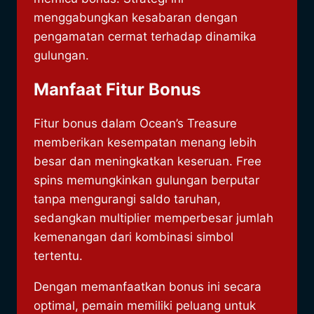
menggabungkan kesabaran dengan
pengamatan cermat terhadap dinamika
gulungan.
Manfaat Fitur Bonus
Fitur bonus dalam Ocean’s Treasure
memberikan kesempatan menang lebih
besar dan meningkatkan keseruan. Free
spins memungkinkan gulungan berputar
tanpa mengurangi saldo taruhan,
sedangkan multiplier memperbesar jumlah
kemenangan dari kombinasi simbol
tertentu.
Dengan memanfaatkan bonus ini secara
optimal, pemain memiliki peluang untuk