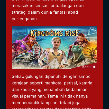
merasakan sensasi petualangan dan
strategi dalam dunia fantasi abad
pertengahan.
Setiap gulungan dipenuhi dengan simbol
kerajaan seperti mahkota, perisai, ksatria,
dan kastil yang menambah kedalaman
visual permainan. Tema ini tidak hanya
mempercantik tampilan, tetapi juga