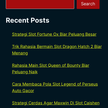
Search
Recent Posts
Strategi Slot Fortune Ox Biar Peluang Besar
Trik Rahasia Bermain Slot Dragon Hatch 2 Biar
Menang
Rahasia Main Slot Queen of Bounty Biar
Peluang Naik
Cara Membaca Pola Slot Legend of Perseus
Auto Gacor
Strategi Cerdas Agar Maxwin Di Slot Caishen