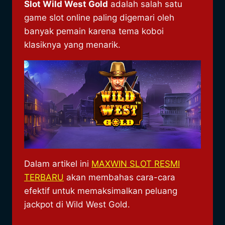
Slot Wild West Gold
adalah salah satu
game slot online paling digemari oleh
banyak pemain karena tema koboi
klasiknya yang menarik.
Dalam artikel ini
MAXWIN SLOT RESMI
TERBARU
akan membahas cara-cara
efektif untuk memaksimalkan peluang
jackpot di Wild West Gold.