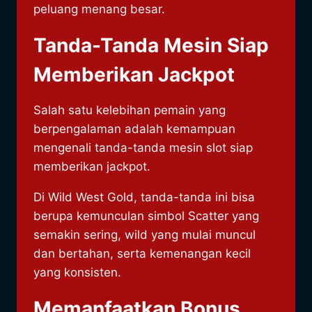
peluang menang besar.
Tanda-Tanda Mesin Siap
Memberikan Jackpot
Salah satu kelebihan pemain yang
berpengalaman adalah kemampuan
mengenali tanda-tanda mesin slot siap
memberikan jackpot.
Di Wild West Gold, tanda-tanda ini bisa
berupa kemunculan simbol Scatter yang
semakin sering, wild yang mulai muncul
dan bertahan, serta kemenangan kecil
yang konsisten.
Memanfaatkan Bonus