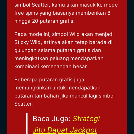
simbol Scatter, kamu akan masuk ke mode
free spins yang biasanya memberikan 8
hingga 20 putaran gratis.
Pada mode ini, simbol Wild akan menjadi
Sticky Wild, artinya akan tetap berada di
gulungan selama putaran gratis dan
meningkatkan peluang mendapatkan
kombinasi kemenangan besar.
Beberapa putaran gratis juga
memungkinkan untuk mendapatkan
putaran tambahan jika muncul lagi simbol
Scatter.
Baca Juga:
Strategi
Jitu Dapat Jackpot