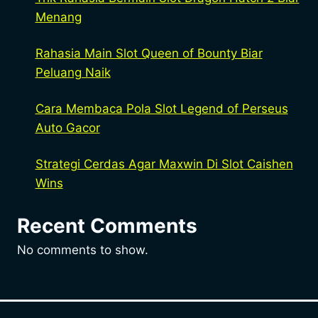
Menang
Rahasia Main Slot Queen of Bounty Biar
Peluang Naik
Cara Membaca Pola Slot Legend of Perseus
Auto Gacor
Strategi Cerdas Agar Maxwin Di Slot Caishen
Wins
Recent Comments
No comments to show.