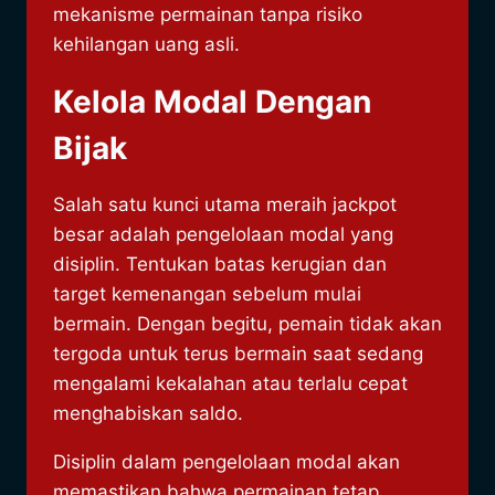
mekanisme permainan tanpa risiko
kehilangan uang asli.
Kelola Modal Dengan
Bijak
Salah satu kunci utama meraih jackpot
besar adalah pengelolaan modal yang
disiplin. Tentukan batas kerugian dan
target kemenangan sebelum mulai
bermain. Dengan begitu, pemain tidak akan
tergoda untuk terus bermain saat sedang
mengalami kekalahan atau terlalu cepat
menghabiskan saldo.
Disiplin dalam pengelolaan modal akan
memastikan bahwa permainan tetap