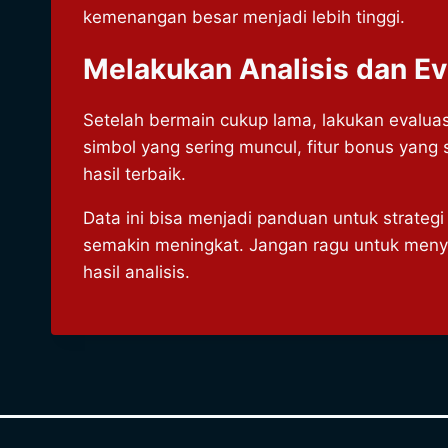
kemenangan besar menjadi lebih tinggi.
Melakukan Analisis dan Ev
Setelah bermain cukup lama, lakukan evalua
simbol yang sering muncul, fitur bonus yang 
hasil terbaik.
Data ini bisa menjadi panduan untuk strate
semakin meningkat. Jangan ragu untuk meny
hasil analisis.