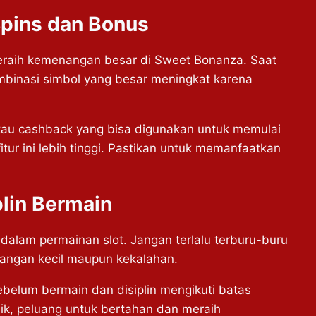
Spins dan Bonus
meraih kemenangan besar di Sweet Bonanza. Saat
kombinasi simbol yang besar meningkat karena
au cashback yang bisa digunakan untuk memulai
ur ini lebih tinggi. Pastikan untuk memanfaatkan
lin Bermain
 dalam permainan slot. Jangan terlalu terburu-buru
angan kecil maupun kekalahan.
elum bermain dan disiplin mengikuti batas
ik, peluang untuk bertahan dan meraih