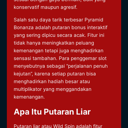
konservatif maupun agresif.
Salah satu daya tarik terbesar Pyramid
Bonanza adalah putaran bonus interaktif
yang sering dipicu secara acak. Fitur ini
tidak hanya meningkatkan peluang
kemenangan tetapi juga menghadirkan
sensasi tambahan. Para penggemar slot
menyebutnya sebagai “perjalanan penuh
kejutan”, karena setiap putaran bisa
menghadirkan hadiah besar atau
multiplikator yang menggandakan
kemenangan.
Apa Itu Putaran Liar
Putaran liar atau Wild Spin adalah fitur