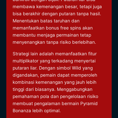
membawa kemenangan besar, tetapi juga
bisa berakhir dengan putaran tanpa hasil.
Menentukan batas taruhan dan
memanfaatkan bonus free spins akan
membantu menjaga permainan tetap
menyenangkan tanpa risiko berlebihan.
Strategi lain adalah memanfaatkan fitur
multiplikator yang terkadang menyertai
putaran liar. Dengan simbol Wild yang
digandakan, pemain dapat memperoleh
kombinasi kemenangan yang jauh lebih
tinggi dari biasanya. Menggabungkan
pemahaman pola dan pengelolaan risiko
membuat pengalaman bermain Pyramid
Bonanza lebih optimal.