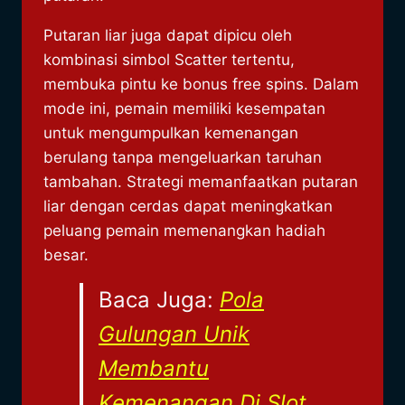
Putaran liar juga dapat dipicu oleh
kombinasi simbol Scatter tertentu,
membuka pintu ke bonus free spins. Dalam
mode ini, pemain memiliki kesempatan
untuk mengumpulkan kemenangan
berulang tanpa mengeluarkan taruhan
tambahan. Strategi memanfaatkan putaran
liar dengan cerdas dapat meningkatkan
peluang pemain memenangkan hadiah
besar.
Baca Juga:
Pola
Gulungan Unik
Membantu
Kemenangan Di Slot