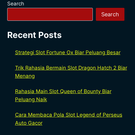
Search
Search
Recent Posts
Strategi Slot Fortune Ox Biar Peluang Besar
Trik Rahasia Bermain Slot Dragon Hatch 2 Biar
Menang
Rahasia Main Slot Queen of Bounty Biar
Peluang Naik
Cara Membaca Pola Slot Legend of Perseus
Auto Gacor