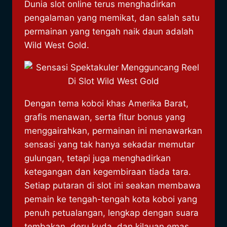
Dunia slot online terus menghadirkan
pengalaman yang memikat, dan salah satu
permainan yang tengah naik daun adalah
Wild West Gold.
Dengan tema koboi khas Amerika Barat,
grafis menawan, serta fitur bonus yang
menggairahkan, permainan ini menawarkan
sensasi yang tak hanya sekadar memutar
gulungan, tetapi juga menghadirkan
ketegangan dan kegembiraan tiada tara.
Setiap putaran di slot ini seakan membawa
pemain ke tengah-tengah kota koboi yang
penuh petualangan, lengkap dengan suara
tembakan, deru kuda, dan kilauan emas.