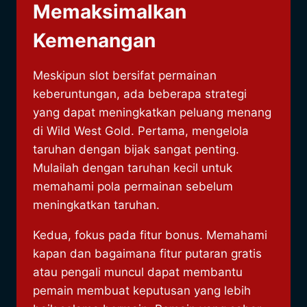
Memaksimalkan
Kemenangan
Meskipun slot bersifat permainan
keberuntungan, ada beberapa strategi
yang dapat meningkatkan peluang menang
di Wild West Gold. Pertama, mengelola
taruhan dengan bijak sangat penting.
Mulailah dengan taruhan kecil untuk
memahami pola permainan sebelum
meningkatkan taruhan.
Kedua, fokus pada fitur bonus. Memahami
kapan dan bagaimana fitur putaran gratis
atau pengali muncul dapat membantu
pemain membuat keputusan yang lebih