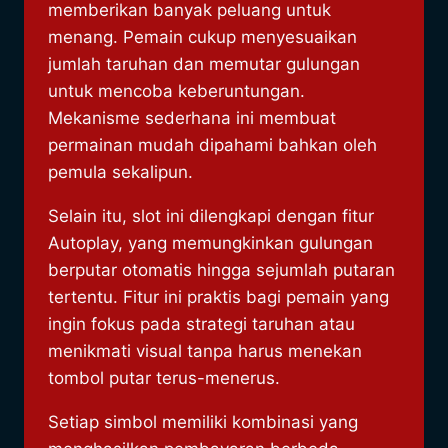
memberikan banyak peluang untuk
menang. Pemain cukup menyesuaikan
jumlah taruhan dan memutar gulungan
untuk mencoba keberuntungan.
Mekanisme sederhana ini membuat
permainan mudah dipahami bahkan oleh
pemula sekalipun.
Selain itu, slot ini dilengkapi dengan fitur
Autoplay, yang memungkinkan gulungan
berputar otomatis hingga sejumlah putaran
tertentu. Fitur ini praktis bagi pemain yang
ingin fokus pada strategi taruhan atau
menikmati visual tanpa harus menekan
tombol putar terus-menerus.
Setiap simbol memiliki kombinasi yang