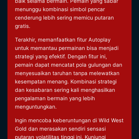
baik selama bermain. Pemain yang sabar
menunggu kombinasi simbol pencar
cenderung lebih sering memicu putaran
gratis.
Terakhir, memanfaatkan fitur Autoplay
untuk memantau permainan bisa menjadi
strategi yang efektif. Dengan fitur ini,
pemain dapat mencatat pola gulungan dan
menyesuaikan taruhan tanpa melewatkan
kesempatan menang. Kombinasi strategi
dan kesabaran sering kali menghasilkan
pengalaman bermain yang lebih
menguntungkan.
Ingin mencoba keberuntungan di Wild West
Gold dan merasakan sendiri sensasi
putaran volatilitas tinggi ini, Kunjungi