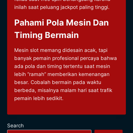
inilah saat peluang jackpot paling tinggi.
Pahami Pola Mesin Dan
Timing Bermain
Mesin slot memang didesain acak, tapi
banyak pemain profesional percaya bahwa
ada pola dan timing tertentu saat mesin
lebih “ramah” memberikan kemenangan
besar. Cobalah bermain pada waktu
berbeda, misalnya malam hari saat trafik
pemain lebih sedikit.
Search