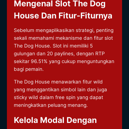
Mengenal Slot The Dog
House Dan Fitur-Fiturnya
Sebelum mengaplikasikan strategi, penting
sekali memahami mekanisme dan fitur slot
The Dog House. Slot ini memiliki 5
gulungan dan 20 paylines, dengan RTP
sekitar 96.51% yang cukup menguntungkan
bagi pemain.
The Dog House menawarkan fitur wild
yang menggantikan simbol lain dan juga
sticky wild dalam free spin yang dapat
meningkatkan peluang menang.
Kelola Modal Dengan