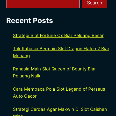
Search
Recent Posts
Strategi Slot Fortune Ox Biar Peluang Besar
Trik Rahasia Bermain Slot Dragon Hatch 2 Biar
Menang
Rahasia Main Slot Queen of Bounty Biar
Peluang Naik
Cara Membaca Pola Slot Legend of Perseus
Auto Gacor
Strategi Cerdas Agar Maxwin Di Slot Caishen