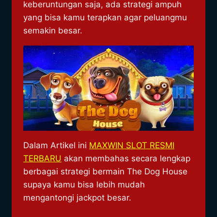
keberuntungan saja, ada strategi ampuh
yang bisa kamu terapkan agar peluangmu
semakin besar.
Dalam Artikel ini
MAXWIN SLOT RESMI
TERBARU
akan membahas secara lengkap
berbagai strategi bermain The Dog House
supaya kamu bisa lebih mudah
mengantongi jackpot besar.