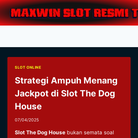
Skip
to
content
Situs Slot The Dog House
SLOT ONLINE
Strategi Ampuh Menang
Jackpot di Slot The Dog
House
07/04/2025
Slot The Dog House
bukan semata soal