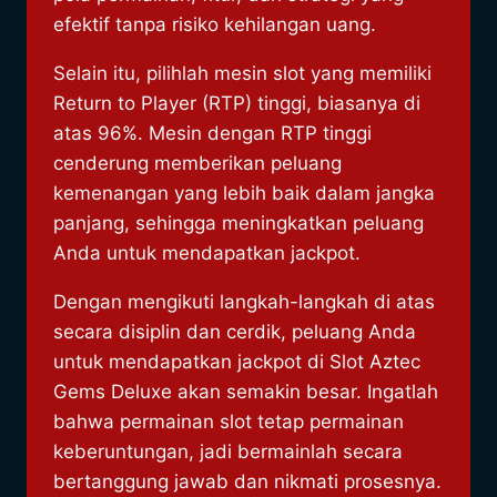
efektif tanpa risiko kehilangan uang.
Selain itu, pilihlah mesin slot yang memiliki
Return to Player (RTP) tinggi, biasanya di
atas 96%. Mesin dengan RTP tinggi
cenderung memberikan peluang
kemenangan yang lebih baik dalam jangka
panjang, sehingga meningkatkan peluang
Anda untuk mendapatkan jackpot.
Dengan mengikuti langkah-langkah di atas
secara disiplin dan cerdik, peluang Anda
untuk mendapatkan jackpot di Slot Aztec
Gems Deluxe akan semakin besar. Ingatlah
bahwa permainan slot tetap permainan
keberuntungan, jadi bermainlah secara
bertanggung jawab dan nikmati prosesnya.