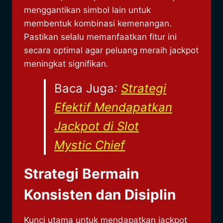
menggantikan simbol lain untuk
membentuk kombinasi kemenangan.
Pastikan selalu memanfaatkan fitur ini
secara optimal agar peluang meraih jackpot
meningkat signifikan.
Baca Juga
:
Strategi
Efektif Mendapatkan
Jackpot di Slot
Mystic Chief
Strategi Bermain
Konsisten dan Disiplin
Kunci utama untuk mendapatkan jackpot