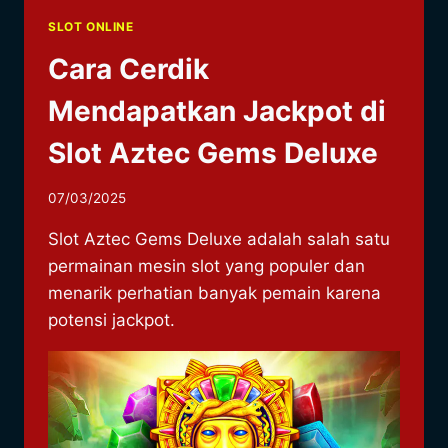
SLOT ONLINE
Cara Cerdik
Mendapatkan Jackpot di
Slot Aztec Gems Deluxe
07/03/2025
Slot Aztec Gems Deluxe adalah salah satu
permainan mesin slot yang populer dan
menarik perhatian banyak pemain karena
potensi jackpot.