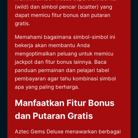
(wild) dan simbol pencar (scatter) yang
dapat memicu fitur bonus dan putaran
gratis.
Memahami bagaimana simbol-simbol ini
bekerja akan membantu Anda
mengoptimalkan peluang untuk memicu
jackpot dan fitur bonus lainnya. Baca
panduan permainan dan pelajari tabel
pembayaran agar tahu kombinasi simbol
apa yang paling berharga.
Manfaatkan Fitur Bonus
dan Putaran Gratis
Aztec Gems Deluxe menawarkan berbagai