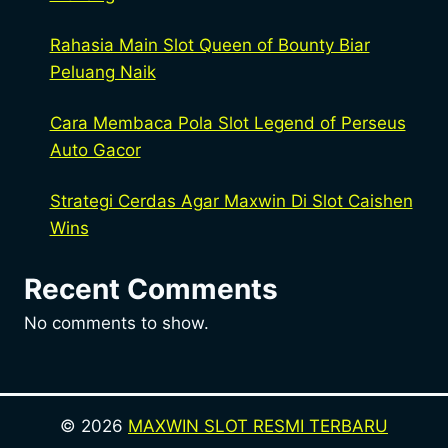
Rahasia Main Slot Queen of Bounty Biar
Peluang Naik
Cara Membaca Pola Slot Legend of Perseus
Auto Gacor
Strategi Cerdas Agar Maxwin Di Slot Caishen
Wins
Recent Comments
No comments to show.
© 2026
MAXWIN SLOT RESMI TERBARU