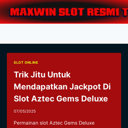
Skip
to
content
Slot Aztec Gems Deluxe
SLOT ONLINE
Trik Jitu Untuk
Mendapatkan Jackpot Di
Slot Aztec Gems Deluxe
07/05/2025
Permainan slot Aztec Gems Deluxe