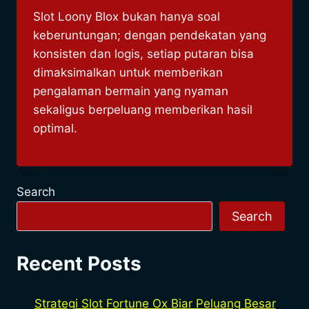
Slot Loony Blox bukan hanya soal
keberuntungan; dengan pendekatan yang
konsisten dan logis, setiap putaran bisa
dimaksimalkan untuk memberikan
pengalaman bermain yang nyaman
sekaligus berpeluang memberikan hasil
optimal.
Search
Search
Recent Posts
Strategi Slot Fortune Ox Biar Peluang Besar