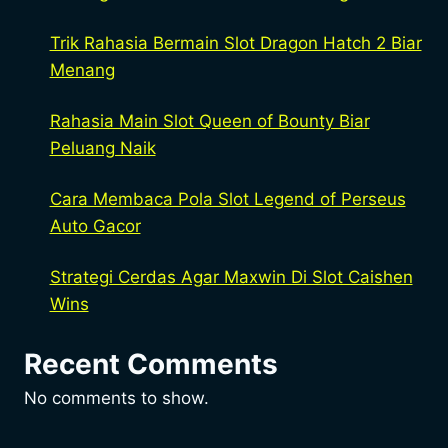
Trik Rahasia Bermain Slot Dragon Hatch 2 Biar
Menang
Rahasia Main Slot Queen of Bounty Biar
Peluang Naik
Cara Membaca Pola Slot Legend of Perseus
Auto Gacor
Strategi Cerdas Agar Maxwin Di Slot Caishen
Wins
Recent Comments
No comments to show.