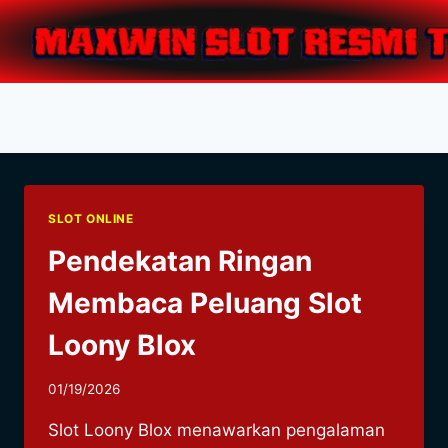
Skip
to
content
Slot Loony Blox
SLOT ONLINE
Pendekatan Ringan
Membaca Peluang Slot
Loony Blox
01/19/2026
Slot Loony Blox menawarkan pengalaman