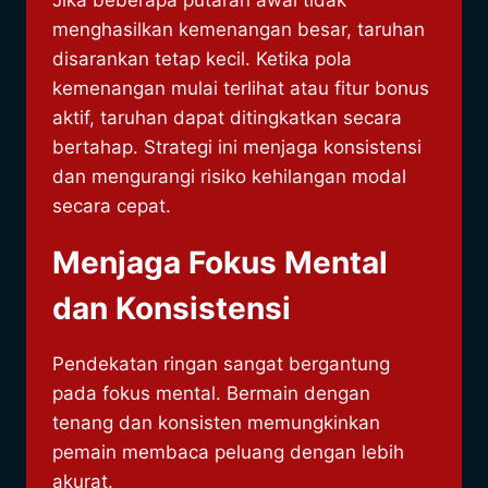
Jika beberapa putaran awal tidak
menghasilkan kemenangan besar, taruhan
disarankan tetap kecil. Ketika pola
kemenangan mulai terlihat atau fitur bonus
aktif, taruhan dapat ditingkatkan secara
bertahap. Strategi ini menjaga konsistensi
dan mengurangi risiko kehilangan modal
secara cepat.
Menjaga Fokus Mental
dan Konsistensi
Pendekatan ringan sangat bergantung
pada fokus mental. Bermain dengan
tenang dan konsisten memungkinkan
pemain membaca peluang dengan lebih
akurat.