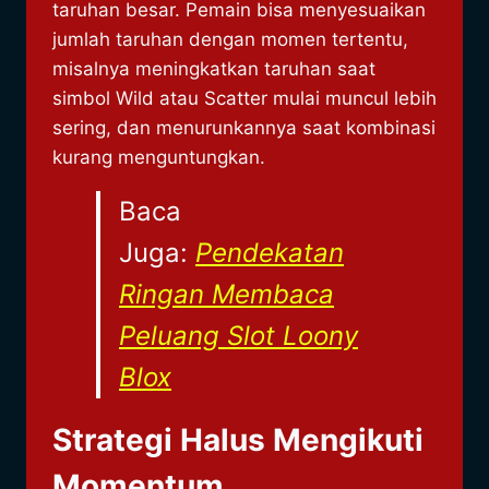
taruhan besar. Pemain bisa menyesuaikan
jumlah taruhan dengan momen tertentu,
misalnya meningkatkan taruhan saat
simbol Wild atau Scatter mulai muncul lebih
sering, dan menurunkannya saat kombinasi
kurang menguntungkan.
Baca
Juga:
Pendekatan
Ringan Membaca
Peluang Slot Loony
Blox
Strategi Halus Mengikuti
Momentum