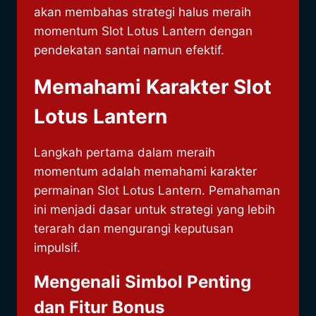
akan membahas strategi halus meraih
momentum Slot Lotus Lantern dengan
pendekatan santai namun efektif.
Memahami Karakter Slot
Lotus Lantern
Langkah pertama dalam meraih
momentum adalah memahami karakter
permainan Slot Lotus Lantern. Pemahaman
ini menjadi dasar untuk strategi yang lebih
terarah dan mengurangi keputusan
impulsif.
Mengenali Simbol Penting
dan Fitur Bonus