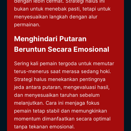
dengan lebih cermat. Strategi halus ini
bukan untuk menebak pasti, tetapi untuk
menyesuaikan langkah dengan alur
permainan.
Menghindari Putaran
Beruntun Secara Emosional
Sering kali pemain tergoda untuk memutar
terus-menerus saat merasa sedang hoki.
Strategi halus menekankan pentingnya
jeda antara putaran, mengevaluasi hasil,
dan menyesuaikan taruhan sebelum
melanjutkan. Cara ini menjaga fokus
pemain tetap stabil dan memungkinkan
momentum dimanfaatkan secara optimal
tanpa tekanan emosional.