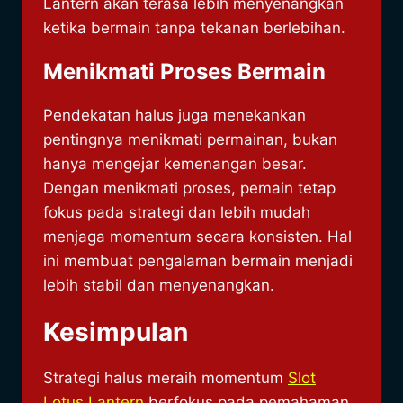
Lantern akan terasa lebih menyenangkan
ketika bermain tanpa tekanan berlebihan.
Menikmati Proses Bermain
Pendekatan halus juga menekankan
pentingnya menikmati permainan, bukan
hanya mengejar kemenangan besar.
Dengan menikmati proses, pemain tetap
fokus pada strategi dan lebih mudah
menjaga momentum secara konsisten. Hal
ini membuat pengalaman bermain menjadi
lebih stabil dan menyenangkan.
Kesimpulan
Strategi halus meraih momentum
Slot
Lotus Lantern
berfokus pada pemahaman