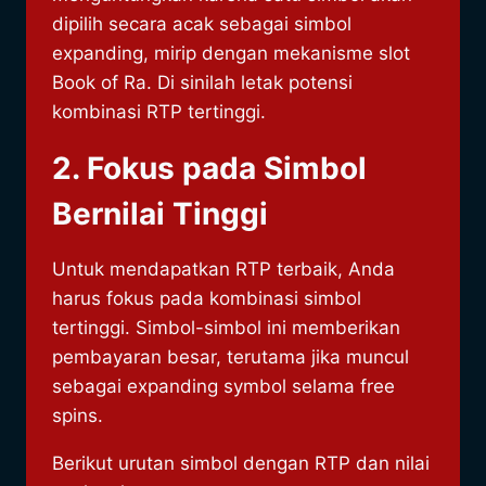
dipilih secara acak sebagai simbol
expanding, mirip dengan mekanisme slot
Book of Ra. Di sinilah letak potensi
kombinasi RTP tertinggi.
2. Fokus pada Simbol
Bernilai Tinggi
Untuk mendapatkan RTP terbaik, Anda
harus fokus pada kombinasi simbol
tertinggi. Simbol-simbol ini memberikan
pembayaran besar, terutama jika muncul
sebagai expanding symbol selama free
spins.
Berikut urutan simbol dengan RTP dan nilai