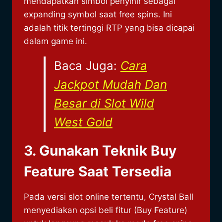
mendapatkan simbol penyihir sebagai
expanding symbol saat free spins. Ini
adalah titik tertinggi RTP yang bisa dicapai
dalam game ini.
Baca Juga:
Cara
Jackpot Mudah Dan
Besar di Slot Wild
West Gold
3. Gunakan Teknik Buy
Feature Saat Tersedia
Pada versi slot online tertentu, Crystal Ball
menyediakan opsi beli fitur (Buy Feature)