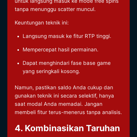
untuk langsung masuk ke mode free spins
tanpa menunggu scatter muncul.
Keuntungan teknik ini:
Langsung masuk ke fitur RTP tinggi.
Mempercepat hasil permainan.
Dapat menghindari fase base game
yang seringkali kosong.
Namun, pastikan saldo Anda cukup dan
gunakan teknik ini secara selektif, hanya
saat modal Anda memadai. Jangan
membeli fitur terus-menerus tanpa analisis.
4. Kombinasikan Taruhan