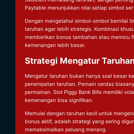
Paytable menunjukkan nilai setiap simbol s
Dengan mengetahui simbol-simbol bernilai t
taruhan agar lebih strategis. Kombinasi khusu
memberikan bonus tambahan atau memicu fitu
kemenangan lebih besar.
Strategi Mengatur Taruha
Mengatur taruhan bukan hanya soal besar kec
penempatan taruhan. Pemain cerdas biasanya
permainan. Slot Piggy Bank Bills memiliki vol
kemenangan bisa signifikan.
Memulai dengan taruhan kecil untuk mengenal
bonus aktif, adalah strategi yang sering dig
memaksimalkan peluang menang.