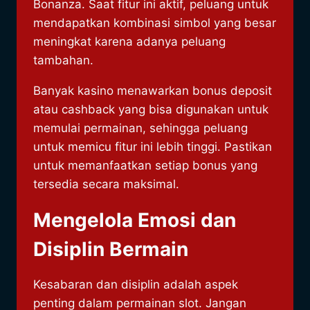
Bonanza. Saat fitur ini aktif, peluang untuk
mendapatkan kombinasi simbol yang besar
meningkat karena adanya peluang
tambahan.
Banyak kasino menawarkan bonus deposit
atau cashback yang bisa digunakan untuk
memulai permainan, sehingga peluang
untuk memicu fitur ini lebih tinggi. Pastikan
untuk memanfaatkan setiap bonus yang
tersedia secara maksimal.
Mengelola Emosi dan
Disiplin Bermain
Kesabaran dan disiplin adalah aspek
penting dalam permainan slot. Jangan