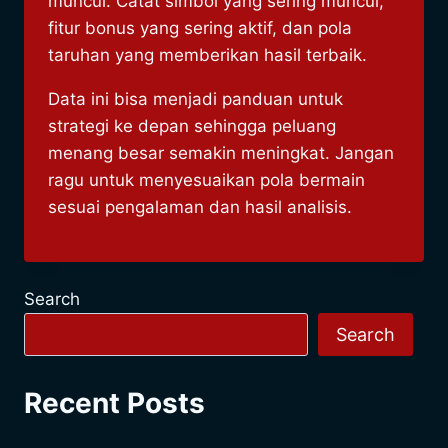
muncul. Catat simbol yang sering muncul,
fitur bonus yang sering aktif, dan pola
taruhan yang memberikan hasil terbaik.
Data ini bisa menjadi panduan untuk
strategi ke depan sehingga peluang
menang besar semakin meningkat. Jangan
ragu untuk menyesuaikan pola bermain
sesuai pengalaman dan hasil analisis.
Search
Search
Recent Posts