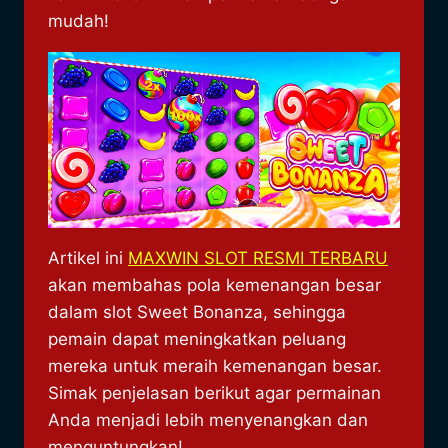
mudah!
Artikel ini
MAXWIN SLOT RESMI TERBARU
akan membahas pola kemenangan besar
dalam slot Sweet Bonanza, sehingga
pemain dapat meningkatkan peluang
mereka untuk meraih kemenangan besar.
Simak penjelasan berikut agar permainan
Anda menjadi lebih menyenangkan dan
menguntungkan!