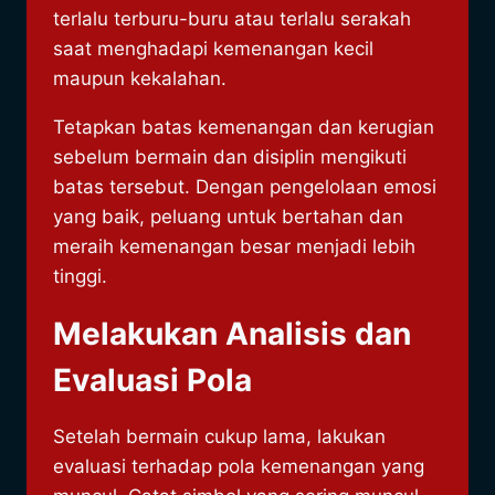
terlalu terburu-buru atau terlalu serakah
saat menghadapi kemenangan kecil
maupun kekalahan.
Tetapkan batas kemenangan dan kerugian
sebelum bermain dan disiplin mengikuti
batas tersebut. Dengan pengelolaan emosi
yang baik, peluang untuk bertahan dan
meraih kemenangan besar menjadi lebih
tinggi.
Melakukan Analisis dan
Evaluasi Pola
Setelah bermain cukup lama, lakukan
evaluasi terhadap pola kemenangan yang