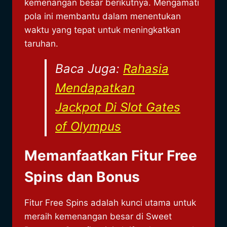
kemenangan besar berikutnya. Mengamati
pola ini membantu dalam menentukan
waktu yang tepat untuk meningkatkan
taruhan.
Baca Juga:
Rahasia
Mendapatkan
Jackpot Di Slot Gates
of Olympus
Memanfaatkan Fitur Free
Spins dan Bonus
Fitur Free Spins adalah kunci utama untuk
meraih kemenangan besar di Sweet