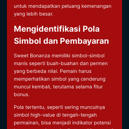
untuk mendapatkan peluang kemenangan
yang lebih besar.
Mengidentifikasi Pola
Simbol dan Pembayaran
Sweet Bonanza memiliki simbol-simbol
manis seperti buah-buahan dan permen
yang berbeda nilai. Pemain harus
memperhatikan simbol yang cenderung
muncul kembali, terutama selama fitur
bonus.
Pola tertentu, seperti sering munculnya
simbol high-value di tengah-tengah
permainan, bisa menjadi indikator potensi