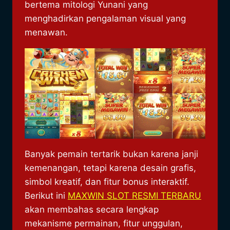
bertema mitologi Yunani yang
menghadirkan pengalaman visual yang
menawan.
Banyak pemain tertarik bukan karena janji
kemenangan, tetapi karena desain grafis,
simbol kreatif, dan fitur bonus interaktif.
Berikut ini
MAXWIN SLOT RESMI TERBARU
akan membahas secara lengkap
mekanisme permainan, fitur unggulan,