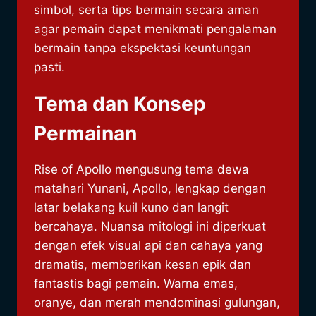
simbol, serta tips bermain secara aman
agar pemain dapat menikmati pengalaman
bermain tanpa ekspektasi keuntungan
pasti.
Tema dan Konsep
Permainan
Rise of Apollo mengusung tema dewa
matahari Yunani, Apollo, lengkap dengan
latar belakang kuil kuno dan langit
bercahaya. Nuansa mitologi ini diperkuat
dengan efek visual api dan cahaya yang
dramatis, memberikan kesan epik dan
fantastis bagi pemain. Warna emas,
oranye, dan merah mendominasi gulungan,