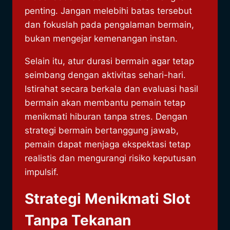
penting. Jangan melebihi batas tersebut
dan fokuslah pada pengalaman bermain,
bukan mengejar kemenangan instan.
Selain itu, atur durasi bermain agar tetap
seimbang dengan aktivitas sehari-hari.
Istirahat secara berkala dan evaluasi hasil
bermain akan membantu pemain tetap
menikmati hiburan tanpa stres. Dengan
strategi bermain bertanggung jawab,
pemain dapat menjaga ekspektasi tetap
realistis dan mengurangi risiko keputusan
impulsif.
Strategi Menikmati Slot
Tanpa Tekanan