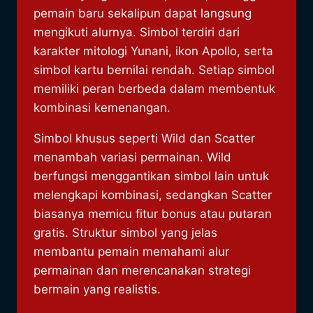
pemain baru sekalipun dapat langsung
mengikuti alurnya. Simbol terdiri dari
karakter mitologi Yunani, ikon Apollo, serta
simbol kartu bernilai rendah. Setiap simbol
memiliki peran berbeda dalam membentuk
kombinasi kemenangan.
Simbol khusus seperti Wild dan Scatter
menambah variasi permainan. Wild
berfungsi menggantikan simbol lain untuk
melengkapi kombinasi, sedangkan Scatter
biasanya memicu fitur bonus atau putaran
gratis. Struktur simbol yang jelas
membantu pemain memahami alur
permainan dan merencanakan strategi
bermain yang realistis.