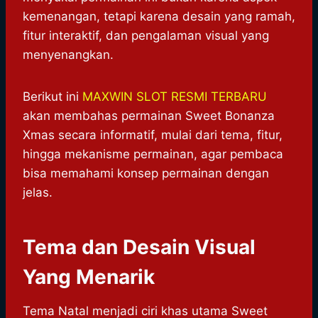
kemenangan, tetapi karena desain yang ramah,
fitur interaktif, dan pengalaman visual yang
menyenangkan.
Berikut ini
MAXWIN SLOT RESMI TERBARU
akan membahas permainan Sweet Bonanza
Xmas secara informatif, mulai dari tema, fitur,
hingga mekanisme permainan, agar pembaca
bisa memahami konsep permainan dengan
jelas.
Tema dan Desain Visual
Yang Menarik
Tema Natal menjadi ciri khas utama Sweet