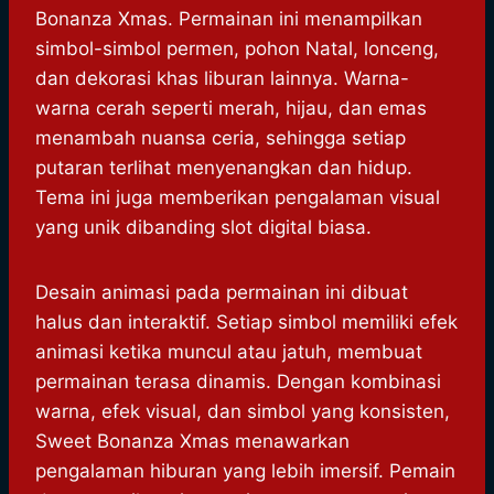
Bonanza Xmas. Permainan ini menampilkan
simbol-simbol permen, pohon Natal, lonceng,
dan dekorasi khas liburan lainnya. Warna-
warna cerah seperti merah, hijau, dan emas
menambah nuansa ceria, sehingga setiap
putaran terlihat menyenangkan dan hidup.
Tema ini juga memberikan pengalaman visual
yang unik dibanding slot digital biasa.
Desain animasi pada permainan ini dibuat
halus dan interaktif. Setiap simbol memiliki efek
animasi ketika muncul atau jatuh, membuat
permainan terasa dinamis. Dengan kombinasi
warna, efek visual, dan simbol yang konsisten,
Sweet Bonanza Xmas menawarkan
pengalaman hiburan yang lebih imersif. Pemain