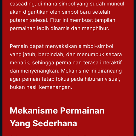
cascading, di mana simbol yang sudah muncul
akan digantikan oleh simbol baru setelah
putaran selesai. Fitur ini membuat tampilan
permainan lebih dinamis dan menghibur.
Pemain dapat menyaksikan simbol-simbol
yang jatuh, berpindah, dan menumpuk secara
menarik, sehingga permainan terasa interaktif
dan menyenangkan. Mekanisme ini dirancang
agar pemain tetap fokus pada hiburan visual,
bukan hasil kemenangan.
Mekanisme Permainan
Yang Sederhana