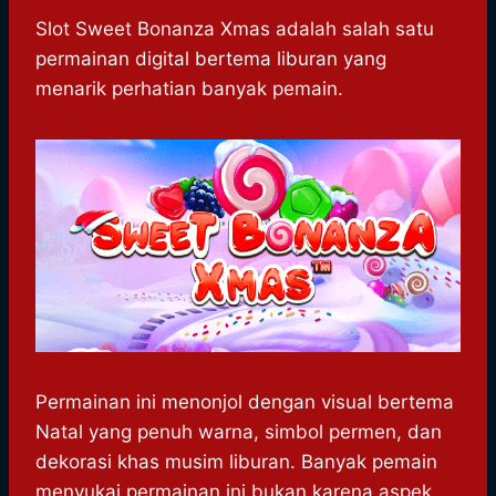
a
h
k
e
i
e
h
c
a
y
s
n
l
a
Slot Sweet Bonanza Xmas adalah salah satu
e
t
p
s
e
e
r
permainan digital bertema liburan yang
b
s
e
e
g
e
menarik perhatian banyak pemain.
o
A
n
r
o
p
g
a
k
p
e
m
r
Permainan ini menonjol dengan visual bertema
Natal yang penuh warna, simbol permen, dan
dekorasi khas musim liburan. Banyak pemain
menyukai permainan ini bukan karena aspek