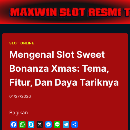
Skip
to
content
SLOT ONLINE
Mengenal Slot Sweet
Bonanza Xmas: Tema,
Fitur, Dan Daya Tariknya
01/27/2026
Bagikan
F
W
S
X
M
L
T
S