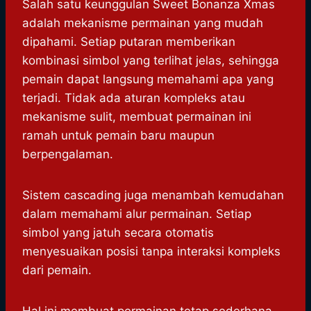
Salah satu keunggulan Sweet Bonanza Xmas
adalah mekanisme permainan yang mudah
dipahami. Setiap putaran memberikan
kombinasi simbol yang terlihat jelas, sehingga
pemain dapat langsung memahami apa yang
terjadi. Tidak ada aturan kompleks atau
mekanisme sulit, membuat permainan ini
ramah untuk pemain baru maupun
berpengalaman.
Sistem cascading juga menambah kemudahan
dalam memahami alur permainan. Setiap
simbol yang jatuh secara otomatis
menyesuaikan posisi tanpa interaksi kompleks
dari pemain.