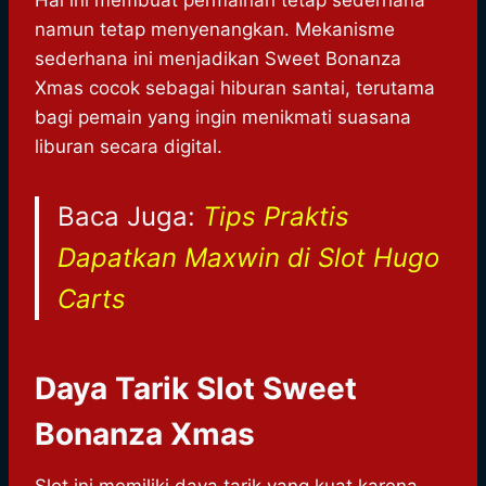
Hal ini membuat permainan tetap sederhana
namun tetap menyenangkan. Mekanisme
sederhana ini menjadikan Sweet Bonanza
Xmas cocok sebagai hiburan santai, terutama
bagi pemain yang ingin menikmati suasana
liburan secara digital.
Baca Juga:
Tips Praktis
Dapatkan Maxwin di Slot Hugo
Carts
Daya Tarik Slot Sweet
Bonanza Xmas