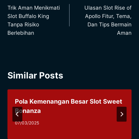
Trik Aman Menikmati
Ulasan Slot Rise of
navigation
Slot Buffalo King
Apollo Fitur, Tema,
Tanpa Risiko
Dan Tips Bermain
Berlebihan
Aman
Similar Posts
Pola Kemenangan Besar Slot Sweet
Bonanza
07/03/2025