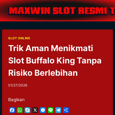
Skip
to
content
SLOT ONLINE
Trik Aman Menikmati
Slot Buffalo King Tanpa
Risiko Berlebihan
01/27/2026
Bagikan
F
W
S
X
M
L
T
S