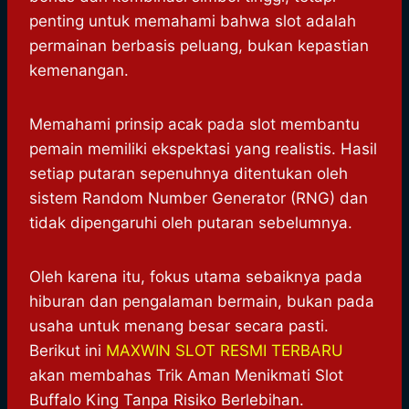
penting untuk memahami bahwa slot adalah
permainan berbasis peluang, bukan kepastian
kemenangan.
Memahami prinsip acak pada slot membantu
pemain memiliki ekspektasi yang realistis. Hasil
setiap putaran sepenuhnya ditentukan oleh
sistem Random Number Generator (RNG) dan
tidak dipengaruhi oleh putaran sebelumnya.
Oleh karena itu, fokus utama sebaiknya pada
hiburan dan pengalaman bermain, bukan pada
usaha untuk menang besar secara pasti.
Berikut ini
MAXWIN SLOT RESMI TERBARU
akan membahas Trik Aman Menikmati Slot
Buffalo King Tanpa Risiko Berlebihan.