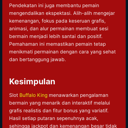
Pendekatan ini juga membantu pemain
mengendalikan ekspektasi. Alih-alih mengejar
kemenangan, fokus pada keseruan grafis,
animasi, dan alur permainan membuat sesi
bermain menjadi lebih santai dan positif.
Pemahaman ini memastikan pemain tetap
menikmati permainan dengan cara yang sehat
dan bertanggung jawab.
Kesimpulan
Slot
Buffalo King
menawarkan pengalaman
bermain yang menarik dan interaktif melalui
grafis realistis dan fitur bonus yang variatif.
Hasil setiap putaran sepenuhnya acak,
sehingga jackpot dan kemenangan besar tidak