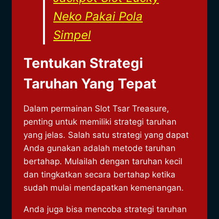
Neko Pakai Pola
Simpel
Tentukan Strategi
Taruhan Yang Tepat
Dalam permainan Slot Tsar Treasure,
penting untuk memiliki strategi taruhan
yang jelas. Salah satu strategi yang dapat
Anda gunakan adalah metode taruhan
bertahap. Mulailah dengan taruhan kecil
dan tingkatkan secara bertahap ketika
sudah mulai mendapatkan kemenangan.
Anda juga bisa mencoba strategi taruhan