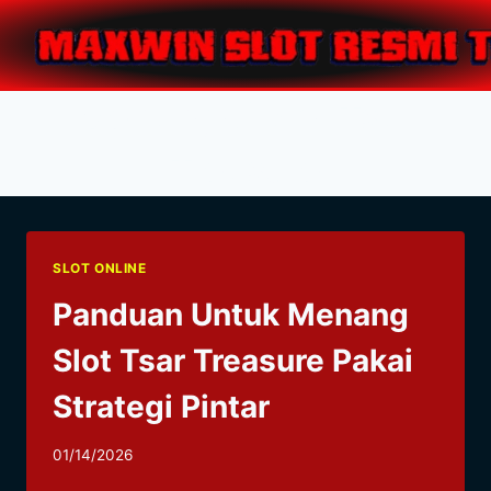
Skip
to
content
Menang di Slot Tsar
Treasure
SLOT ONLINE
Panduan Untuk Menang
Slot Tsar Treasure Pakai
Strategi Pintar
01/14/2026