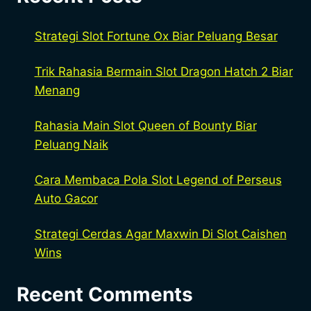
Strategi Slot Fortune Ox Biar Peluang Besar
Trik Rahasia Bermain Slot Dragon Hatch 2 Biar
Menang
Rahasia Main Slot Queen of Bounty Biar
Peluang Naik
Cara Membaca Pola Slot Legend of Perseus
Auto Gacor
Strategi Cerdas Agar Maxwin Di Slot Caishen
Wins
Recent Comments