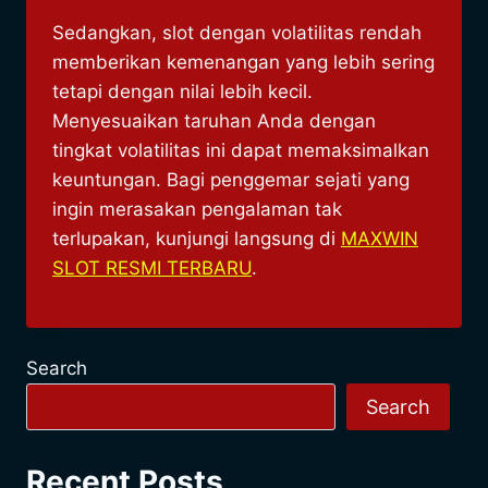
Sedangkan, slot dengan volatilitas rendah
memberikan kemenangan yang lebih sering
tetapi dengan nilai lebih kecil.
Menyesuaikan taruhan Anda dengan
tingkat volatilitas ini dapat memaksimalkan
keuntungan. Bagi penggemar sejati yang
ingin merasakan pengalaman tak
terlupakan, kunjungi langsung di
MAXWIN
SLOT RESMI TERBARU
.
Search
Search
Recent Posts