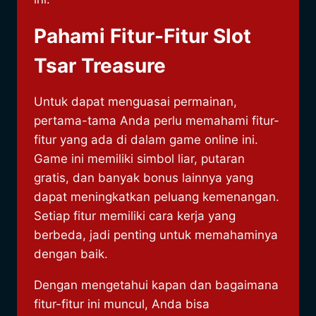
Pahami Fitur-Fitur Slot
Tsar Treasure
Untuk dapat menguasai permainan,
pertama-tama Anda perlu memahami fitur-
fitur yang ada di dalam game online ini.
Game ini memiliki simbol liar, putaran
gratis, dan banyak bonus lainnya yang
dapat meningkatkan peluang kemenangan.
Setiap fitur memiliki cara kerja yang
berbeda, jadi penting untuk memahaminya
dengan baik.
Dengan mengetahui kapan dan bagaimana
fitur-fitur ini muncul, Anda bisa